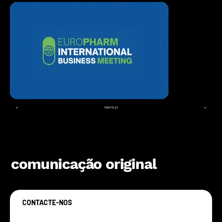
<
>
PORTFÓLIO
comunicação original
CONTACTE-NOS
Vamos criar algo original juntos