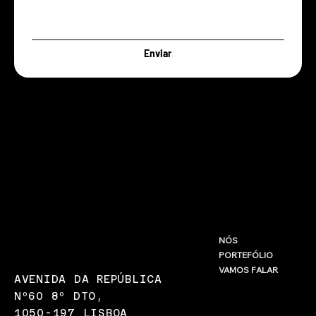
Enviar
INFO@LARANJA.COM.PT
NÓS
PORTEFÓLIO
(+351) 967 875 580
VAMOS FALAR
AVENIDA DA REPÚBLICA
Nº60 8º DTO,
1050-197 LISBOA