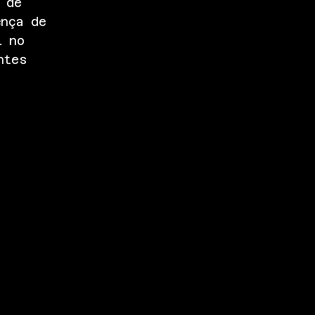
 de
ença de
l no
ntes