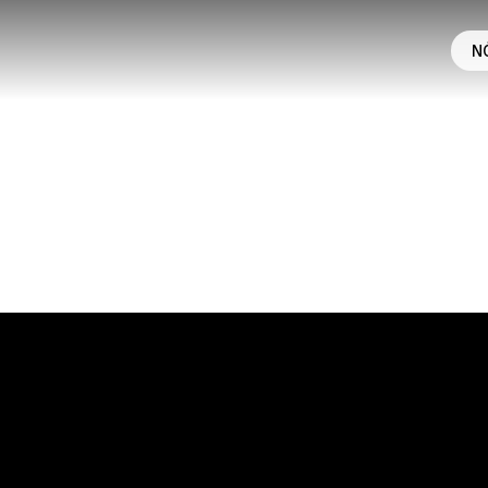
N
OGIELLE
 de embalagem