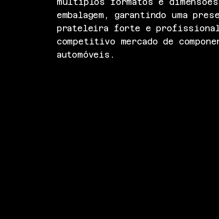
múltiplos formatos e dimensões
embalagem, garantindo uma pres
prateleira forte e profissiona
competitivo mercado de compone
automóveis.