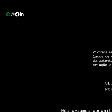
Vivemos u
laços de 
da autent
criação e
SE
PO
Nós criamos conceit