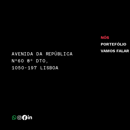
INFO@LARANJA.COM.PT
NÓS
PORTEFÓLIO
(+351) 967 875 580
VAMOS FALAR
AVENIDA DA REPÚBLICA
Nº60 8º DTO,
1050-197 LISBOA