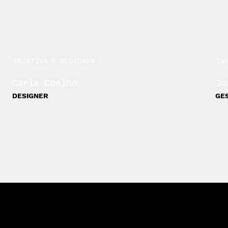
CRIATIVA E DEDICADA
EN
Carla Coelho
Jo
DESIGNER
GES